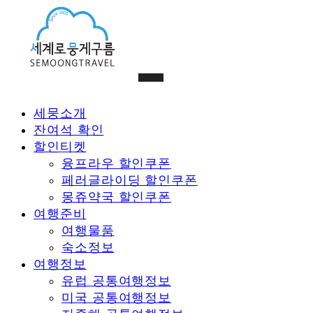
세뭉소개
잔여석 확인
할인티켓
융프라우 할인쿠폰
페러글라이딩 할인쿠폰
몽쥬약국 할인쿠폰
여행준비
여행물품
숙소정보
여행정보
유럽 공통여행정보
미국 공통여행정보