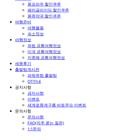
융프라우 할인쿠폰
페러글라이딩 할인쿠폰
몽쥬약국 할인쿠폰
여행준비
여행물품
숙소정보
여행정보
유럽 공통여행정보
미국 공통여행정보
지중해 공통여행정보
세뭉후기
출발팀게시판
파워유럽 출발팀
OT안내
공지사항
공지사항
이벤트
세계로뭉게구름 바토무슈 이벤트
문의사항
문의사항
FAQ(자주 묻는 질문)
1:1문의