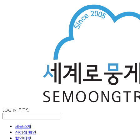
LOG IN
로그인
세뭉소개
잔여석 확인
할인티켓