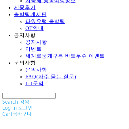
지중해 공통여행정보
세뭉후기
출발팀게시판
파워유럽 출발팀
OT안내
공지사항
공지사항
이벤트
세계로뭉게구름 바토무슈 이벤트
문의사항
문의사항
FAQ(자주 묻는 질문)
1:1문의
Search
검색
Log In
로그인
Cart
장바구니