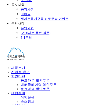
공지사항
공지사항
이벤트
세계로뭉게구름 바토무슈 이벤트
문의사항
문의사항
FAQ(자주 묻는 질문)
1:1문의
세뭉소개
잔여석 확인
할인티켓
융프라우 할인쿠폰
페러글라이딩 할인쿠폰
몽쥬약국 할인쿠폰
여행준비
여행물품
숙소정보