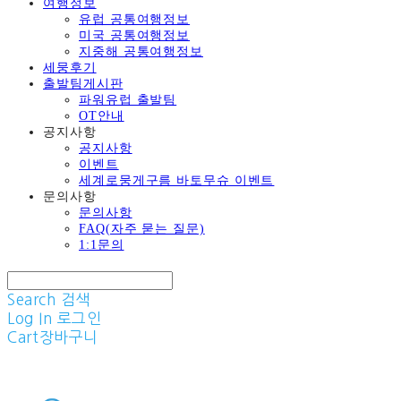
여행정보
유럽 공통여행정보
미국 공통여행정보
지중해 공통여행정보
세뭉후기
출발팀게시판
파워유럽 출발팀
OT안내
공지사항
공지사항
이벤트
세계로뭉게구름 바토무슈 이벤트
문의사항
문의사항
FAQ(자주 묻는 질문)
1:1문의
Search
검색
Log In
로그인
Cart
장바구니