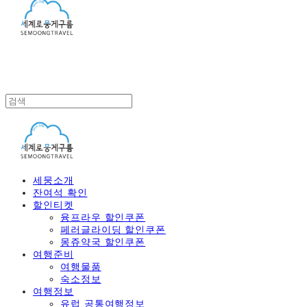
세뭉소개
잔여석 확인
할인티켓
융프라우 할인쿠폰
페러글라이딩 할인쿠폰
몽쥬약국 할인쿠폰
여행준비
여행물품
숙소정보
여행정보
유럽 공통여행정보