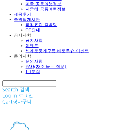
미국 공통여행정보
지중해 공통여행정보
세뭉후기
출발팀게시판
파워유럽 출발팀
OT안내
공지사항
공지사항
이벤트
세계로뭉게구름 바토무슈 이벤트
문의사항
문의사항
FAQ(자주 묻는 질문)
1:1문의
Search
검색
Log In
로그인
Cart
장바구니