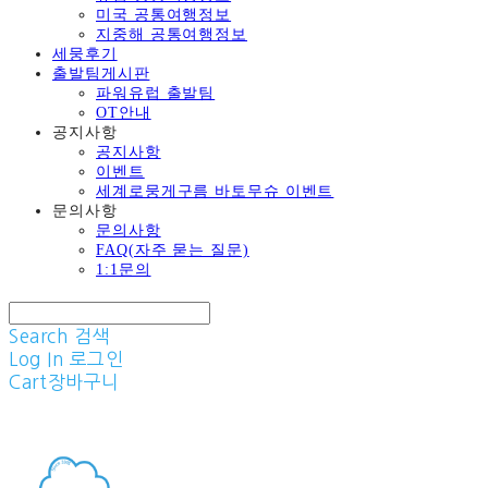
미국 공통여행정보
지중해 공통여행정보
세뭉후기
출발팀게시판
파워유럽 출발팀
OT안내
공지사항
공지사항
이벤트
세계로뭉게구름 바토무슈 이벤트
문의사항
문의사항
FAQ(자주 묻는 질문)
1:1문의
Search
검색
Log In
로그인
Cart
장바구니