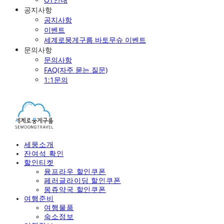
공지사항
공지사항
이벤트
세계로뭉게구름 바토무슈 이벤트
문의사항
문의사항
FAQ(자주 묻는 질문)
1:1문의
세뭉소개
잔여석 확인
할인티켓
융프라우 할인쿠폰
페러글라이딩 할인쿠폰
몽쥬약국 할인쿠폰
여행준비
여행물품
숙소정보