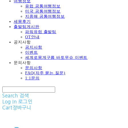
여행정보
유럽 공통여행정보
미국 공통여행정보
지중해 공통여행정보
세뭉후기
출발팀게시판
파워유럽 출발팀
OT안내
공지사항
공지사항
이벤트
세계로뭉게구름 바토무슈 이벤트
문의사항
문의사항
FAQ(자주 묻는 질문)
1:1문의
Search
검색
Log In
로그인
Cart
장바구니