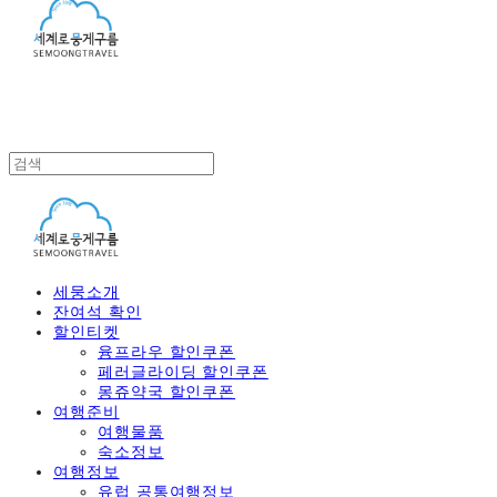
세뭉소개
잔여석 확인
할인티켓
융프라우 할인쿠폰
페러글라이딩 할인쿠폰
몽쥬약국 할인쿠폰
여행준비
여행물품
숙소정보
여행정보
유럽 공통여행정보