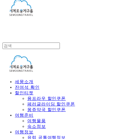
세뭉소개
잔여석 확인
할인티켓
융프라우 할인쿠폰
페러글라이딩 할인쿠폰
몽쥬약국 할인쿠폰
여행준비
여행물품
숙소정보
여행정보
유럽 공통여행정보