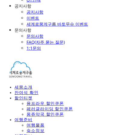
공지사항
공지사항
이벤트
세계로뭉게구름 바토무슈 이벤트
문의사항
문의사항
FAQ(자주 묻는 질문)
1:1문의
세뭉소개
잔여석 확인
할인티켓
융프라우 할인쿠폰
페러글라이딩 할인쿠폰
몽쥬약국 할인쿠폰
여행준비
여행물품
숙소정보