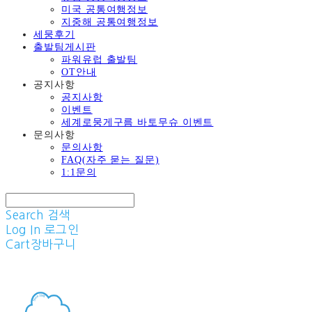
미국 공통여행정보
지중해 공통여행정보
세뭉후기
출발팀게시판
파워유럽 출발팀
OT안내
공지사항
공지사항
이벤트
세계로뭉게구름 바토무슈 이벤트
문의사항
문의사항
FAQ(자주 묻는 질문)
1:1문의
Search
검색
Log In
로그인
Cart
장바구니