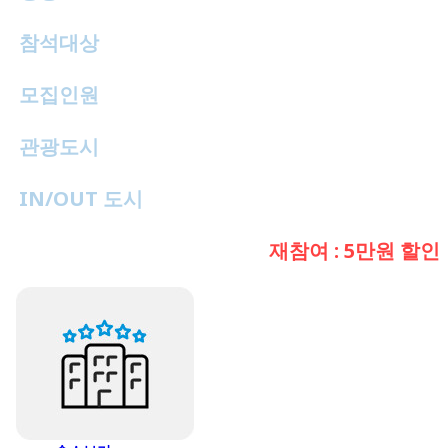
참석대상
전연령 (중학생 이상)
모집인원
20명 (최저13명)
관광도시
3개국 7도시 8트레킹
IN/OUT 도시
밀라노 in / out
재참여 : 5만원 할인