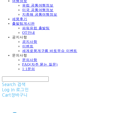
여행정보
유럽 공통여행정보
미국 공통여행정보
지중해 공통여행정보
세뭉후기
출발팀게시판
파워유럽 출발팀
OT안내
공지사항
공지사항
이벤트
세계로뭉게구름 바토무슈 이벤트
문의사항
문의사항
FAQ(자주 묻는 질문)
1:1문의
Search
검색
Log In
로그인
Cart
장바구니