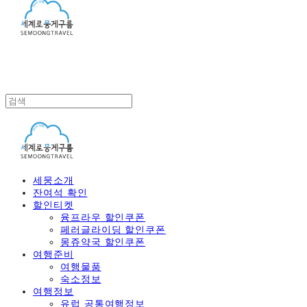
세뭉소개
잔여석 확인
할인티켓
융프라우 할인쿠폰
페러글라이딩 할인쿠폰
몽쥬약국 할인쿠폰
여행준비
여행물품
숙소정보
여행정보
유럽 공통여행정보