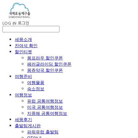
LOG IN
로그인
세뭉소개
잔여석 확인
할인티켓
융프라우 할인쿠폰
페러글라이딩 할인쿠폰
몽쥬약국 할인쿠폰
여행준비
여행물품
숙소정보
여행정보
유럽 공통여행정보
미국 공통여행정보
지중해 공통여행정보
세뭉후기
출발팀게시판
파워유럽 출발팀
OT안내