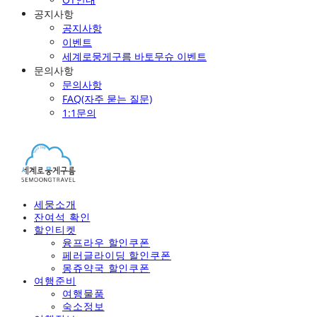
공지사항
공지사항
이벤트
세계로뭉게구름 바토무슈 이벤트
문의사항
문의사항
FAQ(자주 묻는 질문)
1:1문의
세뭉소개
잔여석 확인
할인티켓
융프라우 할인쿠폰
페러글라이딩 할인쿠폰
몽쥬약국 할인쿠폰
여행준비
여행물품
숙소정보