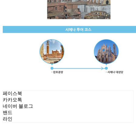
페이스북
카카오톡
네이버 블로그
밴드
라인