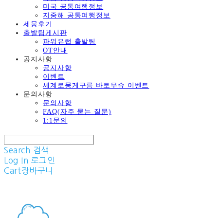
미국 공통여행정보
지중해 공통여행정보
세뭉후기
출발팀게시판
파워유럽 출발팀
OT안내
공지사항
공지사항
이벤트
세계로뭉게구름 바토무슈 이벤트
문의사항
문의사항
FAQ(자주 묻는 질문)
1:1문의
Search
검색
Log In
로그인
Cart
장바구니