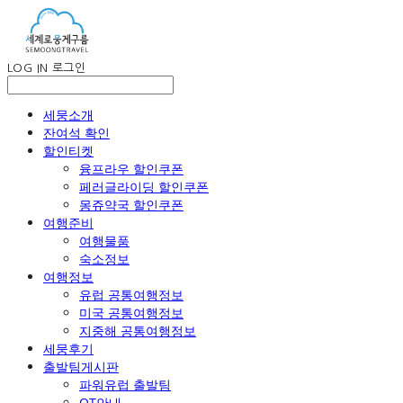
LOG IN
로그인
세뭉소개
잔여석 확인
할인티켓
융프라우 할인쿠폰
페러글라이딩 할인쿠폰
몽쥬약국 할인쿠폰
여행준비
여행물품
숙소정보
여행정보
유럽 공통여행정보
미국 공통여행정보
지중해 공통여행정보
세뭉후기
출발팀게시판
파워유럽 출발팀
OT안내