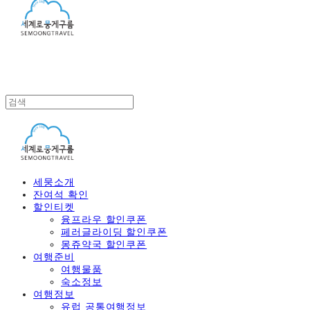
세뭉소개
잔여석 확인
할인티켓
융프라우 할인쿠폰
페러글라이딩 할인쿠폰
몽쥬약국 할인쿠폰
여행준비
여행물품
숙소정보
여행정보
유럽 공통여행정보