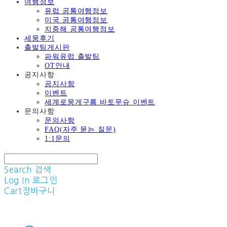
여행정보
유럽 공통여행정보
미국 공통여행정보
지중해 공통여행정보
세뭉후기
출발팀게시판
파워유럽 출발팀
OT안내
공지사항
공지사항
이벤트
세계로뭉게구름 바토무슈 이벤트
문의사항
문의사항
FAQ(자주 묻는 질문)
1:1문의
Search
검색
Log In
로그인
Cart
장바구니