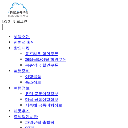
LOG IN
로그인
세뭉소개
잔여석 확인
할인티켓
융프라우 할인쿠폰
페러글라이딩 할인쿠폰
몽쥬약국 할인쿠폰
여행준비
여행물품
숙소정보
여행정보
유럽 공통여행정보
미국 공통여행정보
지중해 공통여행정보
세뭉후기
출발팀게시판
파워유럽 출발팀
OT안내