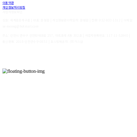
이용약관
개인정보처리방침
사업자정보확인
상호: 세계로뭉게구름 | 대표: 문형원 | 개인정보관리책임자: 문형원 | 전화: 032-833-1312 | 이메일:
se-moong@hotmail.com
주소: 인천시 연수구 인천타워대로 257, 아트포레 A동 302호 | 사업자등록번호:
117-11-52840
|
통신판매:
2018-인천연수구-0853
| 호스팅제공자: (주)식스샵