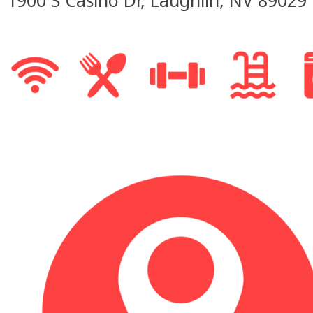
1900 S Casino Dr, Laughlin, NV 89029