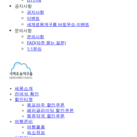
공지사항
공지사항
이벤트
세계로뭉게구름 바토무슈 이벤트
문의사항
문의사항
FAQ(자주 묻는 질문)
1:1문의
세뭉소개
잔여석 확인
할인티켓
융프라우 할인쿠폰
페러글라이딩 할인쿠폰
몽쥬약국 할인쿠폰
여행준비
여행물품
숙소정보