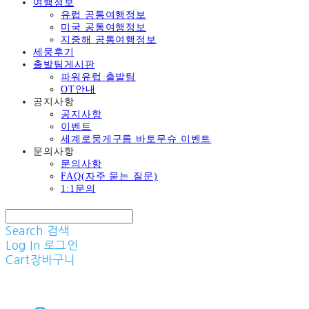
여행정보
유럽 공통여행정보
미국 공통여행정보
지중해 공통여행정보
세뭉후기
출발팀게시판
파워유럽 출발팀
OT안내
공지사항
공지사항
이벤트
세계로뭉게구름 바토무슈 이벤트
문의사항
문의사항
FAQ(자주 묻는 질문)
1:1문의
Search
검색
Log In
로그인
Cart
장바구니