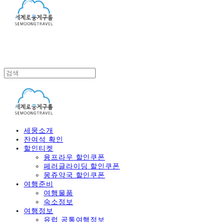
세뭉소개
잔여석 확인
할인티켓
융프라우 할인쿠폰
페러글라이딩 할인쿠폰
몽쥬약국 할인쿠폰
여행준비
여행물품
숙소정보
여행정보
유럽 공통여행정보