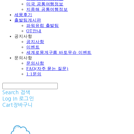
미국 공통여행정보
지중해 공통여행정보
세뭉후기
출발팀게시판
파워유럽 출발팀
OT안내
공지사항
공지사항
이벤트
세계로뭉게구름 바토무슈 이벤트
문의사항
문의사항
FAQ(자주 묻는 질문)
1:1문의
Search
검색
Log In
로그인
Cart
장바구니