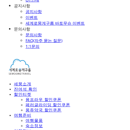
공지사항
공지사항
이벤트
세계로뭉게구름 바토무슈 이벤트
문의사항
문의사항
FAQ(자주 묻는 질문)
1:1문의
세뭉소개
잔여석 확인
할인티켓
융프라우 할인쿠폰
페러글라이딩 할인쿠폰
몽쥬약국 할인쿠폰
여행준비
여행물품
숙소정보