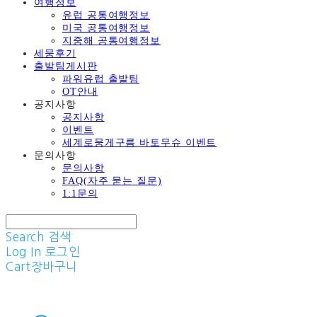
여행정보
유럽 공통여행정보
미국 공통여행정보
지중해 공통여행정보
세뭉후기
출발팀게시판
파워유럽 출발팀
OT안내
공지사항
공지사항
이벤트
세계로뭉게구름 바토무슈 이벤트
문의사항
문의사항
FAQ(자주 묻는 질문)
1:1문의
Search
검색
Log In
로그인
Cart
장바구니